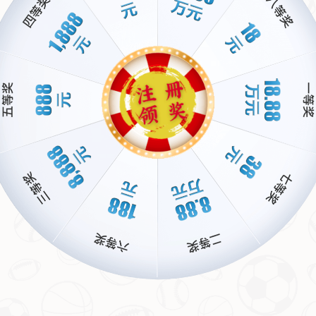
不俗。而对于尚未完全揭开面纱的
《暗喻幻想》
来说，如何
平衡日式RPG的核心特色与国际市场的需求，将是一个重要
课题。
玩家期待与未来展望
尽管本次报告中未提及
《暗喻幻想：ReFantazio》
的具体数
据，但这并不意味着其前景黯淡。从已公开的试玩反馈来
看，该作在剧情深度、战斗系统以及艺术风格上均获得了不
少好评。许多玩家表示，这款游戏有望成为2024年的JRPG黑
马。对于那些翘首以盼的粉丝来说，或许只需耐心等待官方
的下一次更新，便能揭晓更多关于其表现的消息。
同时，世嘉的其他作品在本财年的稳定发挥，也为公司整体
发展奠定了坚实基础。不论是经典IP的持续发力，还是对新
兴项目的探索，都显示出这家老牌厂商在瞬息万变的行业中
依然保持着竞争力。